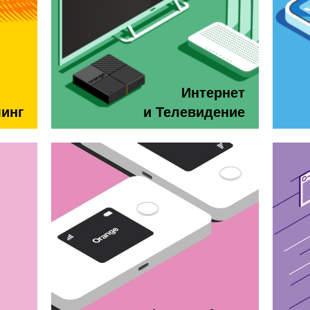
Интернет
минг
и Телевидение