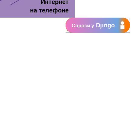
Интернет
на телефоне
Djingo
Спроси у
т