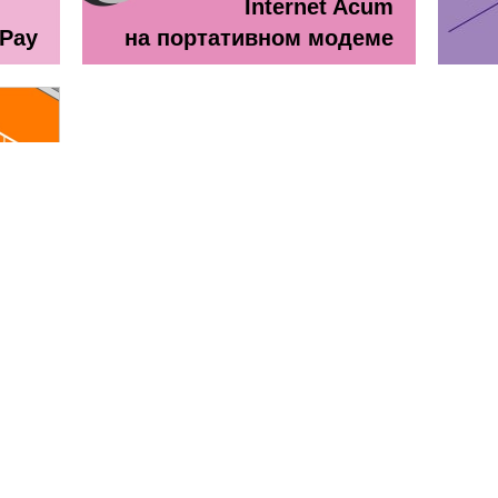
Internet Acum
ePay
на портативном модеме
line
ă + TV Interactiv / Прайс лист
Прайс лист Orange Абонемен