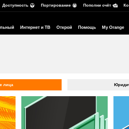
Доступность
Портирование
Пополни счёт
Ко
льный
Интернет и ТВ
Открой
Помощь
My Orange
ь
е лица
Юридич