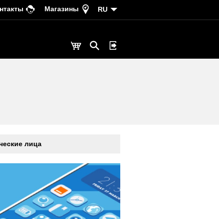
нтакты
Магазины
RU
еские лица