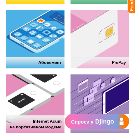
Абонемент
PrePay
Djingo
Internet Acum
Интернет
Спроси у
на портативном модеме
на телефоне