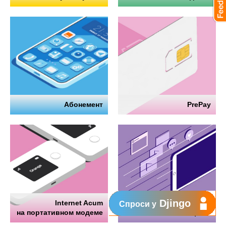
Абонемент
PrePay
Djingo
Internet Acum
Интернет
Спроси у
на портативном модеме
на телефоне