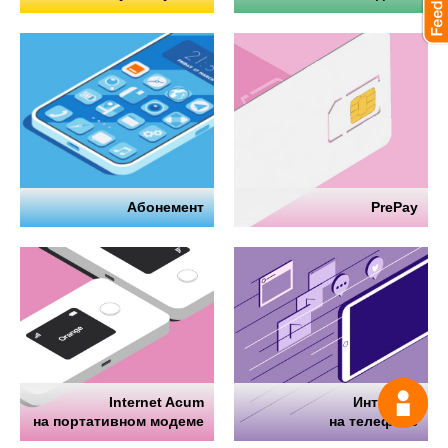
Абонемент
PrePay
Internet Acum
Интернет
Спрос
на портативном модеме
на телефоне