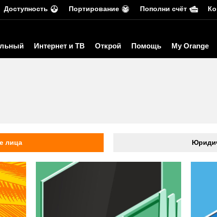
Доступность
Портирование
Пополни счёт
Ко
льный
Интернет и ТВ
Открой
Помощь
My Orange
ь
е лица
Юридич