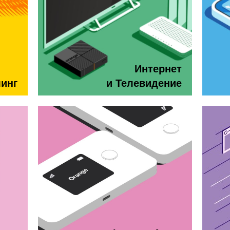
Интернет
минг
и Телевидение