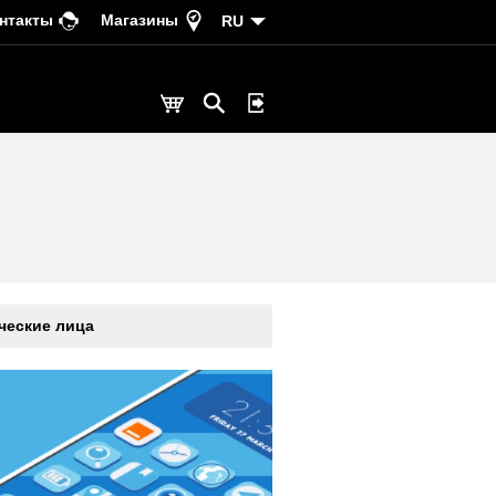
нтакты
Магазины
RU
еские лица