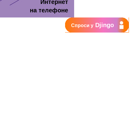
Интернет
на телефоне
Djingo
Спроси у
т