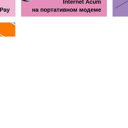
Internet Acum
ePay
на портативном модеме
line
ă + TV Interactiv / Прайс лист
Прайс лист Orange Абонемен