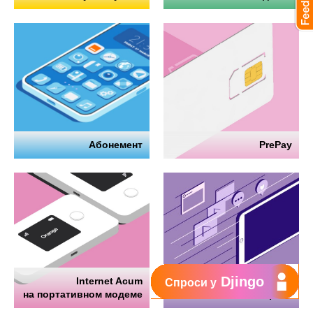
Абонемент
PrePay
Djingo
Internet Acum
Интернет
Спроси у
на портативном модеме
на телефоне