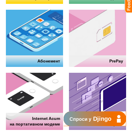
Абонемент
PrePay
Djingo
Internet Acum
Интернет
Спроси у
на портативном модеме
на телефоне