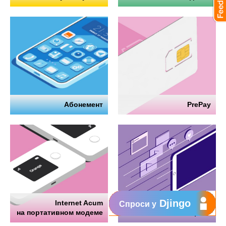
Абонемент
PrePay
Djingo
Internet Acum
Интернет
Спроси у
на портативном модеме
на телефоне