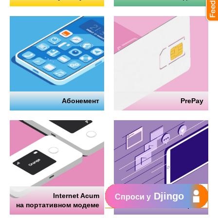
Абонемент
PrePay
Djingo
Internet Acum
Интернет
Спроси у
на портативном модеме
на телефоне