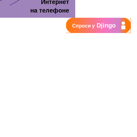
Интернет
на телефоне
Djingo
Спроси у
т