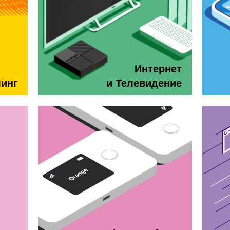
Интернет
минг
и Телевидение