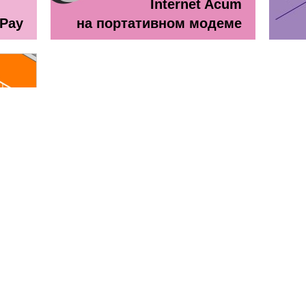
Internet Acum
ePay
на портативном модеме
line
ă + TV Interactiv / Прайс лист
Прайс лист Orange Абонемен