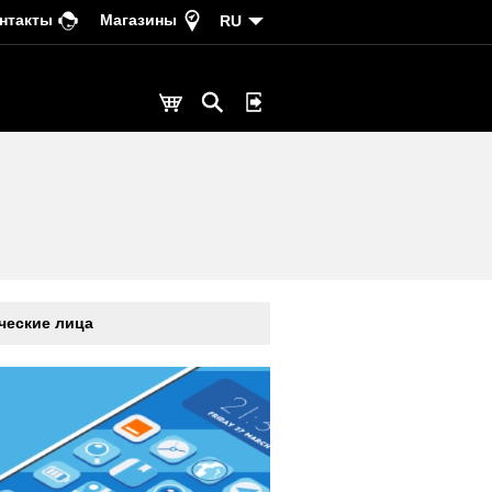
нтакты
Магазины
RU
еские лица