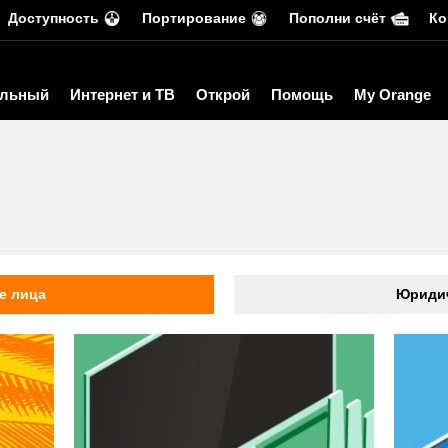
Доступность
Портирование
Пополни счёт
Ко
льный
Интернет и ТВ
Открой
Помощь
My Orange
ь
е лица
Юридич