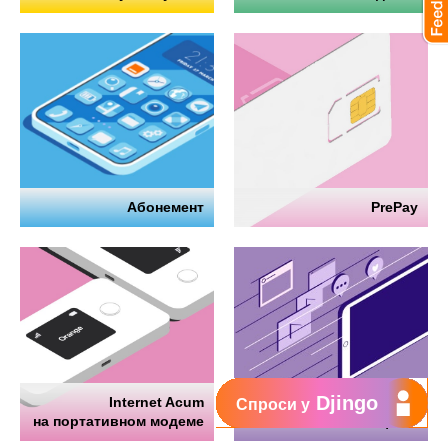
Абонемент
PrePay
Djingo
Internet Acum
Интернет
Спроси у
на портативном модеме
на телефоне