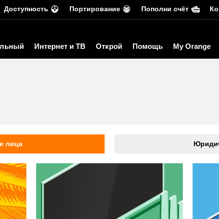
Доступность
Портирование
Пополни счёт
Ко
льный
Интернет и ТВ
Открой
Помощь
My Orange
ь
е лица
Юридич