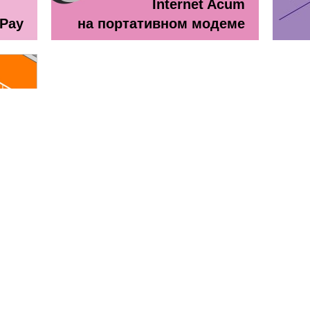
Internet Acum
ePay
на портативном модеме
line
ă + TV Interactiv / Прайс лист
Прайс лист Orange Абонемен