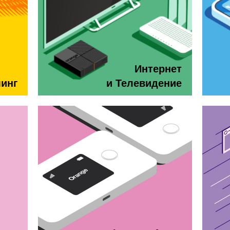
Интернет
минг
и Телевидение