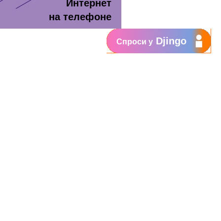
Интернет
на телефоне
Djingo
Спроси у
т