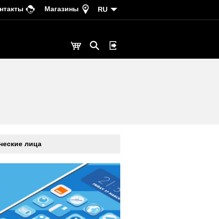
нтакты
Магазины
RU
еские лица