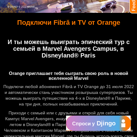
Подключи Fibră и TV от Orange
И ты можешь выиграть эпический тур с
семьей в Marvel Avengers Campus, в
Disneyland® Paris
Orange приглашает тебя сыграть свою роль в новой
вселенной Marvel
Подключи любой абонемент Fibră и TV Orange до 31 июля 2022
и автоматически стань участником розыгрыша суперпризов. Ты
можешь выиграть путешествие на 4-х в Disneyland® в Париже,
на три дня, полных незабываемых приключений.
Приходи с семьей или с друзьями и открой для себя новый
Кампус Marvel Avengers, инаугурация которого состоится этим
Djingo
Спроси у
летом в Disneyland® в Париже. Объединяйся с Железным
Человеком и Капитаном Марвел и отправляйся с ними в самые
увлекательные миссии Marvel, где ты будешь использовать свои