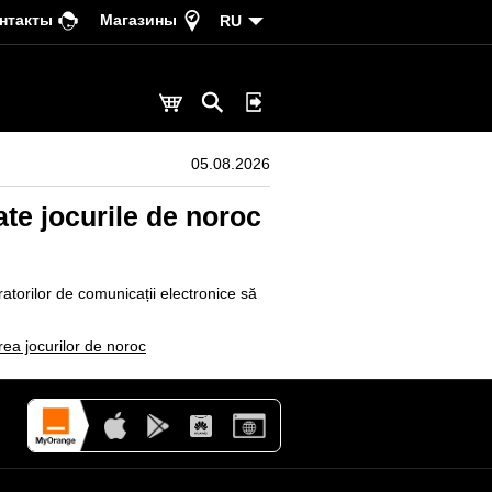
нтакты
Магазины
RU
05.08.2026
te jocurile de noroc
ratorilor de comunicații electronice să
rea jocurilor de noroc