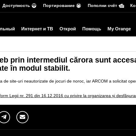
Доступность
Портирование
Пополни счёт
Ко
льный
Интернет и ТВ
Открой
Помощь
My Orange
eb prin intermediul cărora sunt accesa
te în modul stabilit.
ta de site-uri neautorizate de jocuri de noroc, iar ARCOM a solicitat ope
nform Legii nr. 291 din 16.12.2016 cu privire la organizarea și desfășura