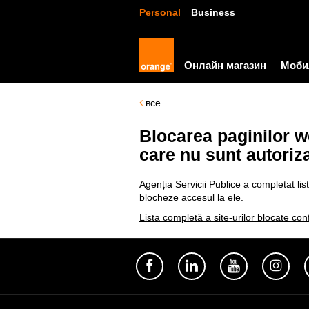
Personal
Business
Онлайн магазин
Моби
все
Blocarea paginilor w
care nu sunt autoriza
Agenția Servicii Publice a completat lis
blocheze accesul la ele.
Lista completă a site-urilor blocate co