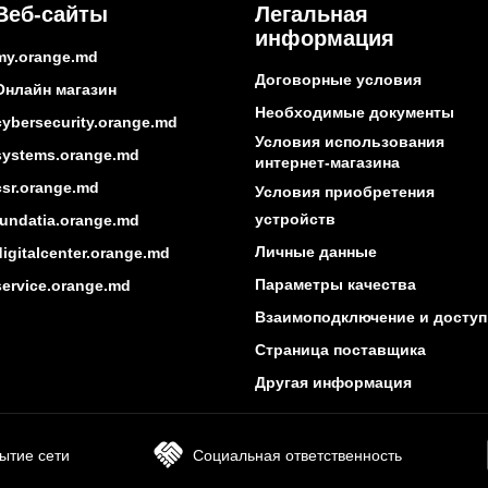
Веб-сайты
Легальная
информация
my.orange.md
Договорные условия
Онлайн магазин
Необходимые документы
cybersecurity.orange.md
Условия использования
systems.orange.md
интернет-магазина
csr.orange.md
Условия приобретения
устройств
fundatia.orange.md
Личные данные
digitalcenter.orange.md
Параметры качества
service.orange.md
Взаимоподключение и доступ
Страница поставщика
Другая информация
ытие сети
Социальная ответственность