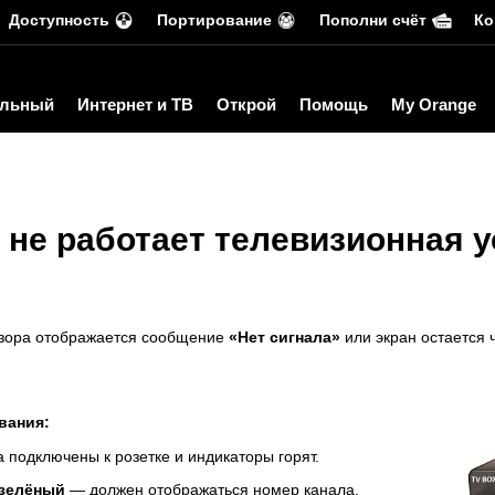
Доступность
Портирование
Пополни счёт
Ко
льный
Интернет и ТВ
Открой
Помощь
My Orange
 не работает телевизионная у
изора отображается сообщение
«Нет сигнала»
или экран остается
:
вания:
а подключены к розетке и индикаторы горят.
 зелёный
— должен отображаться номер канала.