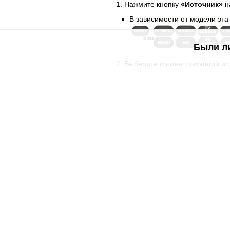
Нажмите кнопку
«Источник»
н
В зависимости от модели эта
Были л
Выберите соответствующий ист
HDMI
— если используется H
AV
— если используется кла
Если вы не знаете тип подклю
►
Рекомендации
Если проблема не решена, выполнит
Замените батарейки в пульте
, е
Проверьте все HDMI-порты
, если
Свяжитесь с
Службой Заботы о Кли
вместе с вами.
В разделе
Orange помощь интернет