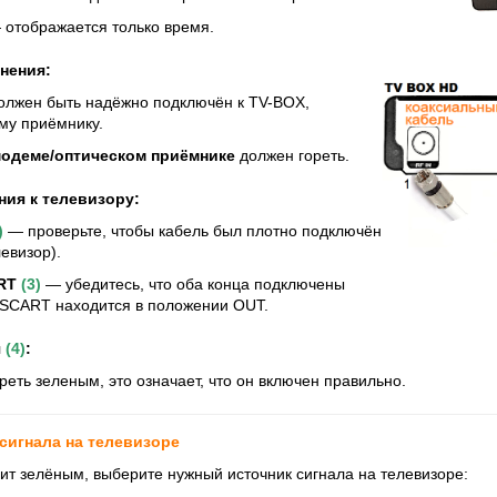
 отображается только время.
нения:
олжен быть надёжно подключён к ТV-BOX,
му приёмнику.
модеме/оптическом приёмнике
должен гореть.
ия к телевизору:
)
— проверьте, чтобы кабель был плотно подключён
евизор).
RT
(3)
— убедитесь, что оба конца подключены
 SCART находится в положении OUT.
я
(4)
:
еть зеленым, это означает, что он включен правильно.
сигнала на телевизоре
рит зелёным, выберите нужный источник сигнала на телевизоре: