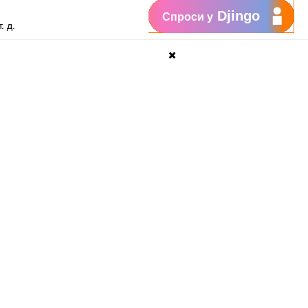
Djingo
Спроси у
. д.
изображение.
нсультант мог выполнить проверку
нтернете и телевидении
или на