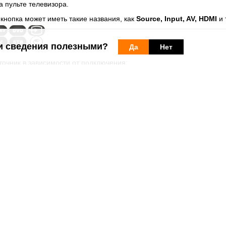
а пульте телевизора.
 кнопка может иметь такие названия, как
Source, Input, AV, HDMI
и т
и сведения полезными?
Да
Нет
очник в зависимости от подключения:
DMI-кабель
ссическое аудио-видео подключение
чения — поочерёдно выберите каждый источник, пока не появится 
е дополнительные действия:
сли они старые.
 их несколько.
ентах
, если ничего не помогает. Звоните, находясь дома, чтобы ко
 и тв
можете найти ответы на другие вопросы о фиксированном и