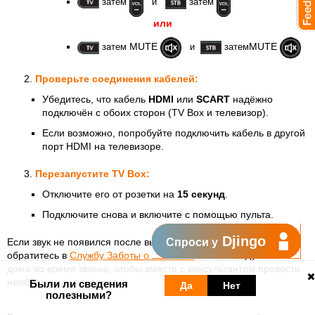
затем
и
затем
или
MUTE
MUTE
затем
и
затем
Проверьте соединения кабелей:
Убедитесь, что кабель
HDMI
или
SCART
надёжно
подключён с обоих сторон (TV Box и телевизор).
Если возможно, попробуйте подключить кабель в другой
порт HDMI на телевизоре.
Перезапустите TV Box:
Отключите его от розетки на
15 секунд
.
Подключите снова и включите с помощью пульта.
Djingo
Если звук не появился после выполнения этих шагов,
Спроси у
обратитесь в
Службу Заботы о Клиентах
. . Рекомендуется быть
дома во время звонка, чтобы вместе с консультантом провести
необходимые проверки.
Были ли сведения
Да
Нет
полезными?