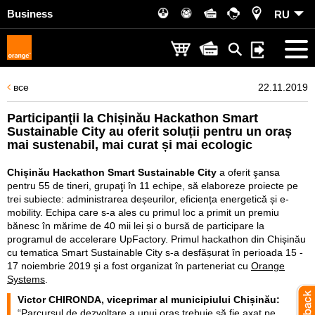
Business
RU
все
22.11.2019
Participanţii la Chișinău Hackathon Smart
Sustainable City au oferit soluții pentru un oraș
mai sustenabil, mai curat și mai ecologic
Chișinău Hackathon Smart Sustainable City
a oferit şansa
pentru 55 de tineri, grupaţi în 11 echipe, să elaboreze proiecte pe
trei subiecte: administrarea deșeurilor, eficiența energetică și e-
mobility. Echipa care s-a ales cu primul loc a primit un premiu
bănesc în mărime de 40 mii lei și o bursă de participare la
programul de accelerare UpFactory. Primul hackathon din Chișinău
cu tematica Smart Sustainable City s-a desfășurat în perioada 15 -
17 noiembrie 2019 şi a fost organizat în parteneriat cu
Orange
Systems
.
Victor CHIRONDA, viceprimar al municipiului Chișinău:
“Parcursul de dezvoltare a unui oraş trebuie să fie axat pe