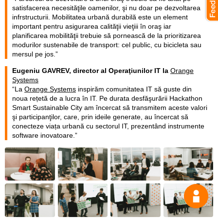
satisfacerea necesităţile oamenilor, şi nu doar pe dezvoltarea
infrstructurii. Mobilitatea urbană durabilă este un element
important pentru asigurarea calităţii vieţiii în oraş iar
planificarea mobilităţii trebuie să pornească de la prioritizarea
modurilor sustenabile de transport: cel public, cu bicicleta sau
mersul pe jos.”
Eugeniu GAVREV, director al Operaţiunilor IT la
Orange
Systems
“La
Orange Systems
inspirăm comunitatea IT să guste din
noua rețetă de a lucra în IT. Pe durata desfăşurării Hackathon
Smart Sustainable City am încercat să transmitem aceste valori
şi participanţilor, care, prin ideile generate, au încercat să
conecteze viața urbană cu sectorul IT, prezentând instrumente
software inovatoare.”