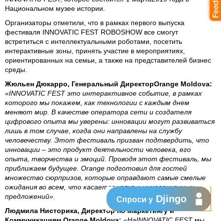
Национальном музее истории.
Организаторы отметили, что в рамках первого выпуска
фестиваля INNOVATIC FEST ROBOSHOW все смогут
встретиться с интеллектуальными роботами, посетить
интерактивные зоны, принять участие в мероприятиях,
ориентированных на семьи, а также на представителей бизнес
среды.
Жюльен Дюкарро, Генеральный ДиректорOrange Moldova:
«INNOVATIC FEST это интерактивное событие, в рамках
которого мы покажем, как технологии с каждым днем
меняют мир. В качестве оператора сети и создателя
цифрового опыта мы уверены: инновации могут развиваться
лишь в том случае, когда они направлены на службу
человечеству. Этот фестиваль призван подтвердить, что
инновации – это продукт деятельности человека, его
опыта, творчества и эмоций. Проводя этот фестиваль, мы
приближаем будущее. Orange подготовил для гостей
множество сюрпризов, которые оправдают самые смелые
ожидания во всем, что касается услуг и инновационных
предложений».
Djingo
Спроси у
Людмила Нисторика, Директор по Маркетингу и
Коммуникациям Orange Moldova:
«НаINNOVATIC FEST мы