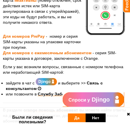
карта
неактивны
(номер отключен, срок
действия истек или SIM-карта
аннулирована в связи с утерей/кражей),
эти коды не будут работать, и вы не
получите никакого ответа.
Для номеров PrePay
-
номер и серия
SIM-карты указаны на упаковке карточки
при покупке.
Для номеров с ежемесячным абонементом
-
серия SIM-
карты указана в договоре, заключенном с Orange
.
Если у вас возникли вопросы, связанные с номером телефона
или неработающей SIM-картой:
зайдите в чат с
и выберите >>
Связь с
консультантом
или
позвоните в
Службу Заботы о Клиентах
.
Djingo
Спроси у
В разделе
orange помощь абонемент
вы можете найти ответы
на другие вопросы об услугах, доступных при ежемесячном
Были ли сведения
Да
Нет
абонементе.
полезными?