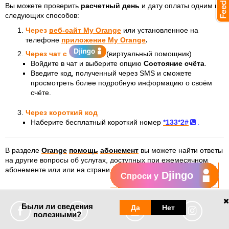
Вы можете проверить
расчетный день
и дату оплаты одним из
следующих способов:
Через
веб-сайт My Orange
или установленное на
телефоне
приложение My Orange
.
Через чат с
(виртуальный помощник)
Войдите в чат и выберите опцию
Состояние счёта
.
Введите код, полученный через SMS и сможете
просмотреть более подробную информацию о своём
счёте.
Через короткий код
Наберите бесплатный короткий номер
*133*2#
.
В разделе
Orange
помощь
абонемент
вы можете найти ответы
на другие вопросы об услугах, доступных при ежемесячном
абонементе или или на странице
Управление счетом
.
Djingo
Спроси у
Были ли сведения
Да
Нет
полезными?