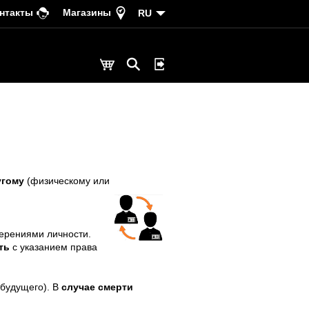
нтакты
Магазины
RU
угому
(физическому или
ерениями личности.
ть
с указанием права
 будущего). В
случае смерти