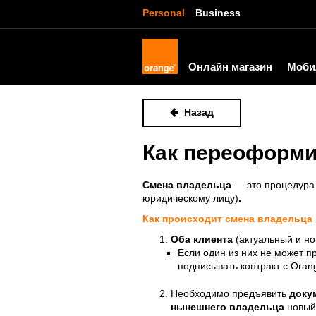
Personal
Business
Онлайн магазин
Моби
Назад
Как переоформи
Смена владельца
— это процедура 
юридическому лицу)
.
Как происходит смена владельца
Оба клиента
(
актуальный
и н
Если один из них не может п
подписывать контракт с Oran
Необходимо предъявить
доку
нынешнего владельца
новый