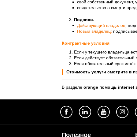
свой собственный документ,
свидетельство о смерти пре
Подписи:
Действующий владелец:
подп
Новый владелец:
подписывает
Контрактные условия
Если у текущего владельца ест
Если действует обязательный 
Если обязательный срок истё
Стоимость услуги смотрите в
п
В разделе
orange помощь internet
Полезное