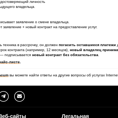
 удостоверяющий личность
дыдущего владельца.
исывает заявление о смене владельца.
 заявление + новый контракт на предоставление услуг.
ь техника в рассрочку, он должен
погасить оставшиеся платежи
д
срок контракта (например, 12 месяцов),
новый владелец принима
к — подписывается
новый контракт без обязательства
.
райс-листе
.
 acum
вы можете найти ответы на другие вопросы об услугах Interne
Веб-сайты
Легальная