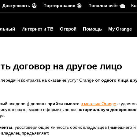
Доступность
Портирование
Пополни счёт
Ко
льный
Интернет и ТВ
Открой
Помощь
My Orange
ть договор на другое лицо
передачи контракта на оказание услуг Orange
от
одного лица
др
овый владелец) должны
прийти вместе
в магазин Orange
с удостов
рисутствовать, можно оформить через
нотариальную довереннос
ge.
менты
, удостоверяющие личность обоих владельцев (нынешнего и
 владелец предъявляет: