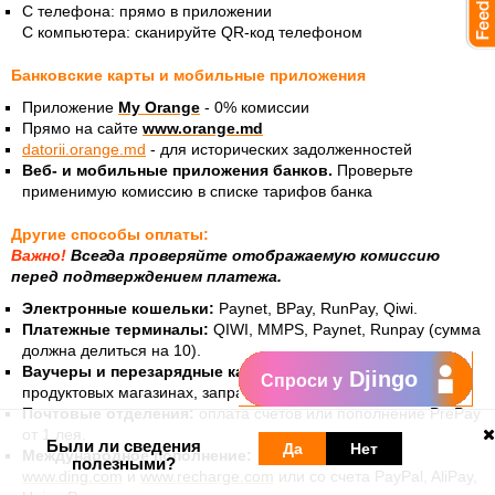
С телефона: прямо в приложении
С компьютера: сканируйте QR-код телефоном
Банковские карты и мобильные приложения
Приложение
My Orange
- 0% комиссии
Прямо на сайте
www.orange.md
datorii.orange.md
- для исторических задолженностей
Веб- и мобильные приложения банков.
Проверьте
применимую комиссию в списке тарифов банка
Другие способы оплаты:
Важно!
Всегда проверяйте отображаемую комиссию
перед подтверждением платежа.
Электронные кошельки:
Paynet, BPay, RunPay, Qiwi.
Платежные терминалы:
QIWI, MMPS, Paynet, Runpay (сумма
должна делиться на 10).
Ваучеры и перезарядные карточки:
в магазинах Orange,
Djingo
Спроси у
продуктовых магазинах, заправках или в газетных киосках.
Почтовые отделения:
оплата счетов или пополнение PrePay
от 1 лея.
Были ли сведения
Да
Нет
Международное пополнение:
полезными?
www.ding.com
и
www.recharge.com
или со счета PayPal, AliPay,