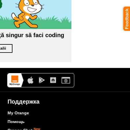
ţă singur să faci coding
alii
Поддержка
My Orange
Помощь
New