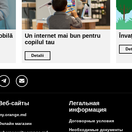
obilă
Un internet mai bun pentru
Înva
copilul tau
Det
Detalii
Веб-сайты
Легальная
информация
my.orange.md
Договорные условия
Онлайн магазин
Необходимые документы