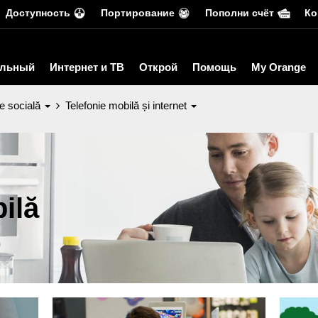
Доступность
Портирование
Пополни счёт
Ко
льный
Интернет и ТВ
Открой
Помощь
My Orange
e socială
Telefonie mobilă și internet
ilă