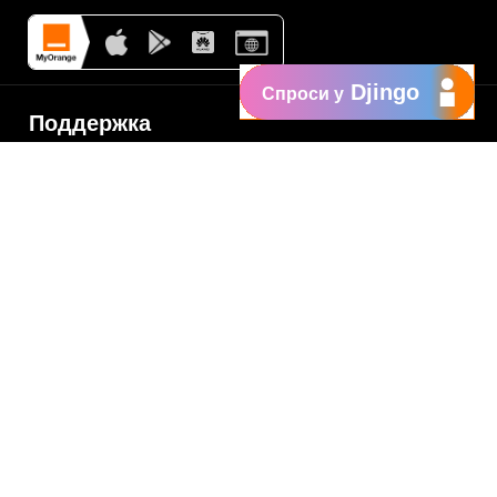
Djingo
Спроси у
Поддержка
My Orange
Помощь
New
Orange Chat
Orange Service
Образцы заявлений
Как подать жалобу
Защититесь от
мошенничества
Заявить о нарушении