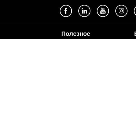
Полезное
Об Orange Moldova
ISO
Код этики
Карьера
Магазины
Мобильный магазин Orange
Мобильная Подпись