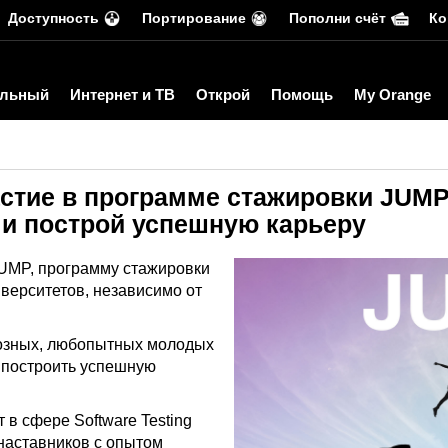
Доступность
Портирование
Пополни счёт
Ко
льный
Интернет и ТВ
Открой
Помощь
My Orange
астие в программе стажировки JUMP
 и построй успешную карьеру
JUMP, программу стажировки
иверситетов, независимо от
озных, любопытных молодых
т построить успешную
 в сфере Software Testing
наставников с опытом