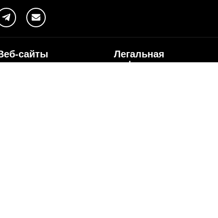
Веб-сайты
Легальная
информация
my.orange.md
Договорные условия
Онлайн магазин
Необходимые документы
cybersecurity.orange.md
Условия использования
systems.orange.md
интернет-магазина
csr.orange.md
Условия приобретения
устройств
fundatia.orange.md
Личные данные
digitalcenter.orange.md
Параметры качества
service.orange.md
Взаимоподключение и доступ
Страница поставщика