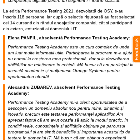
competențe digitale pentru un segment IT foarte solicitat.
La ediția Performance Testing 2021, dezvoltată de OSY, s-au
înscris 118 persoane, iar după o selecție riguroasă au fost selectați
cei 14 cursanți din rândul angajaților companiei, cât și participanți
din extern, entuziaști ai domeniului IT.
Elena PANFIL, absolventă Performance Testing Academy:
Performance Testing Academy este un curs complex de unde
am luat multe informații utile. Participarea la program m-a ajutat
nu numai la creșterea mea profesională, dar și la dezvoltarea
abilităților de relaționare în echipă. Mă bucur că am participat la
această academie și mulțumesc Orange Systems pentru
oportunitatea oferită!
Alexandru ZUBAREV, absolvent Performance Testing
Academy:
Performance Testing Academy mi-a oferit oportunitatea de a
descoperi un domeniu absolut nou pentru mine, dinamic și
inovativ, precum este testarea performanței aplicațiilor. Am
apreciat faptul că am avut ocazia să aplic la modul practic, în
condiții reale, cunoștințele și abilitățile obținute pe parcursul
programului și am simțit beneficiile și importanța acestui tip de
testare în domeniul IT. Mă bucur că am obținut o experiență