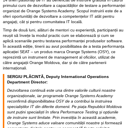
primului curs de dezvoltare a capacităților de testare a performanței
organizat de Orange Systems Academy. Scopul instruirii este de a
oferi oportunități de dezvoltare a competențelor IT atât pentru
angajați, cât și pentru comunitatea IT locală.
Timp de două luni, alături de mentori cu experiență, participanții au
reușit să învețe la modul practic cum se elaborează și cum se
aplică scenariile pentru testarea performanței produselor software.
În această ediție, tinerii au avut posibilitatea de a testa performanța
aplicației SEAT – un produs marca Orange Systems (OSY), ce
reprezintă un instrument de management al oficiilor, utilizat de
către angajații Orange Moldova, dar și de către partenerii
internaționali.
SERGIU PLĂCINTĂ, Deputy International Operations
Department Director:
Dezvoltarea continuă este una dintre valorile culturii noastre
organizaționale, iar programele Orange Systems Academy
reconfirmă disponibilitatea OSY de a contribui la instruirea
specialiștilor IT din diferite domenii. Pe piața Republicii Moldova
sunt puțini specialiști în sfera Performance Testing și opțiunile
de instruire sunt limitate. Prin investiția în această academie,
Orange Systems aduce valoare comunității noastre și formează