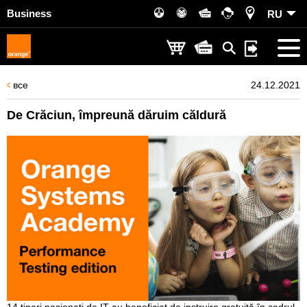
Business
RU
все
24.12.2021
De Crăciun, împreună dăruim căldură
14 tineri pasionați de IT au beneficiat de instruire gratuită în cadrul