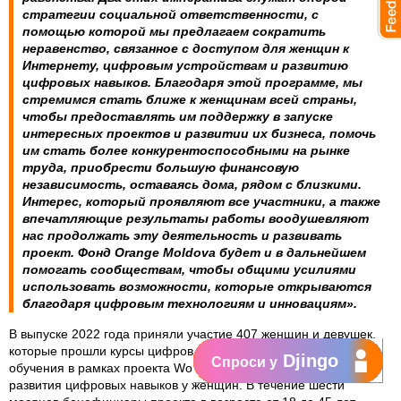
стратегии социальной ответственности, с
помощью которой мы предлагаем сократить
неравенство, связанное с доступом для женщин к
Интернету, цифровым устройствам и развитию
цифровых навыков. Благодаря этой программе, мы
стремимся стать ближе к женщинам всей страны,
чтобы предоставлять им поддержку в запуске
интересных проектов и развитии их бизнеса, помочь
им стать более конкурентоспособными на рынке
труда, приобрести большую финансовую
независимость, оставаясь дома, рядом с близкими.
Интерес, который проявляют все участники, а также
впечатляющие результаты работы воодушевляют
нас продолжать эту деятельность и развивать
проект. Фонд Orange Moldova будет и в дальнейшем
помогать сообществам, чтобы общими усилиями
использовать возможности, которые открываются
благодаря цифровым технологиям и инновациям».
В выпуске 2022 года приняли участие 407 женщин и девушек,
которые прошли курсы цифрового и предпринимательского
Djingo
Спроси у
обучения в рамках проекта Women Digital Center или Центр
развития цифровых навыков у женщин. В течение шести