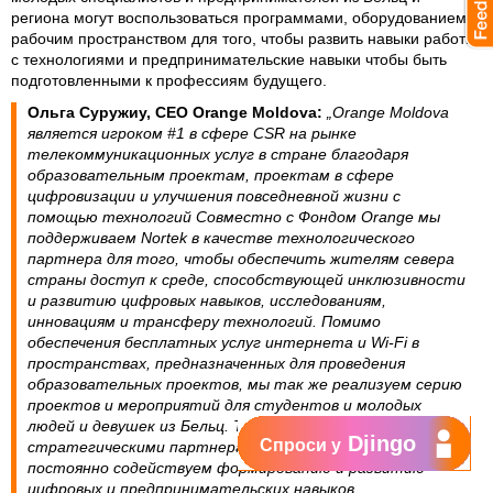
региона могут воспользоваться программами, оборудованием и
рабочим пространством для того, чтобы развить навыки работы
с технологиями и предпринимательские навыки чтобы быть
подготовленными к профессиям будущего.
Ольга Суружиу, CEO Orange Moldova:
„Orange Moldova
является игроком #1 в сфере CSR на рынке
телекоммуникационных услуг в стране благодаря
образовательным проектам, проектам в сфере
цифровизации и улучшения повседневной жизни с
помощью технологий Совместно с Фондом Orange мы
поддерживаем Nortek в качестве технологического
партнера для того, чтобы обеспечить жителям севера
страны доступ к среде, способствующей инклюзивности
и развитию цифровых навыков, исследованиям,
инновациям и трансферу технологий. Помимо
обеспечения бесплатных услуг интернета и Wi-Fi в
пространствах, предназначенных для проведения
образовательных проектов, мы так же реализуем серию
проектов и мероприятий для студентов и молодых
людей и девушек из Бельц. Таким образом совместно со
Djingo
Спроси у
стратегическими партнерами нашей страны мы
постоянно содействуем формированию и развитию
цифровых и предпринимательских навыков,