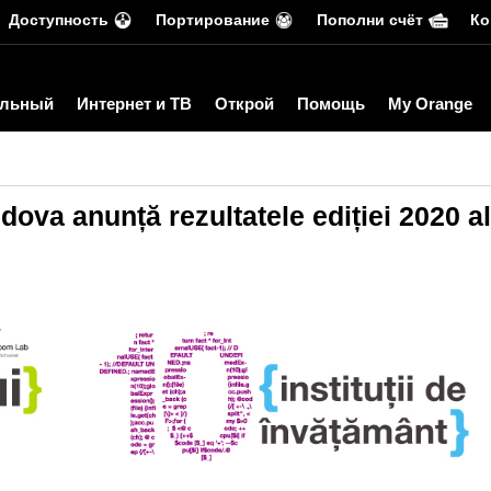
Доступность
Портирование
Пополни счёт
Ко
льный
Интернет и ТВ
Открой
Помощь
My Orange
ova anunță rezultatele ediției 2020 al