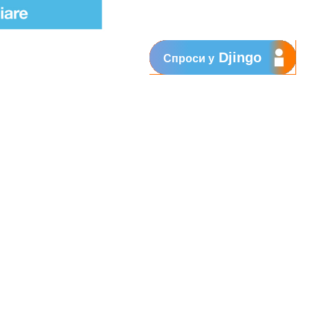
Djingo
Спроси у