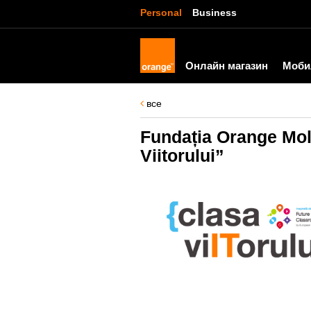
Personal
Business
Онлайн магазин
Моби
все
Fundația Orange Mold
Viitorului”