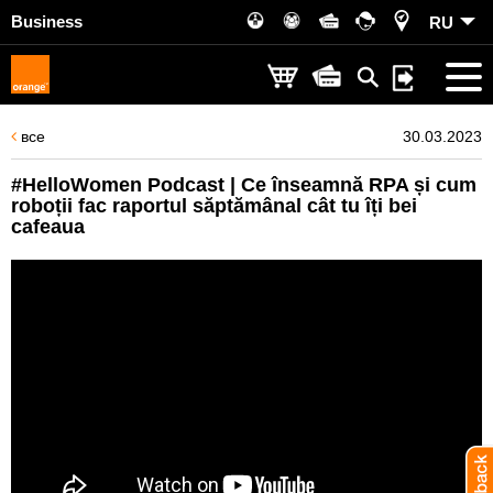
Business
RU
все
30.03.2023
#HelloWomen Podcast | Ce înseamnă RPA și cum
roboții fac raportul săptămânal cât tu îți bei
cafeaua