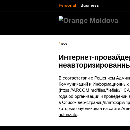
Personal
Business
все
Интернет-провайде
неавторизированн
В соответствии с Решением Админ
Коммуникаций и Информационных Т
(
https://ARCOM.md/files/filefield/
года об организации и проведении
в Список веб-страниц/платформ/пр
который опубликован на сайте Аге
autorizate
: