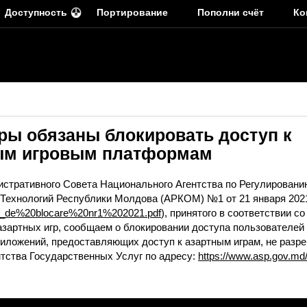
Доступность
Портирование
Пополни счёт
Ко
ры обязаны блокировать доступ к
ым игровым платформам
истративного Совета Национального Агентства по Регулировани
ехнологий Республики Молдова (АРКОМ) №1 от 21 января 2021
HCA_de%20blocare%20nr1%202021.pdf
), принятого в соответствии со 
 азартных игр, сообщаем о блокировании доступа пользователе
иложений, предоставляющих доступ к азартным играм, не разр
нтства Государственных Услуг по адресу:
https://www.asp.gov.md/