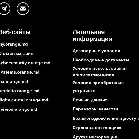
Веб-сайты
Легальная
информация
my.orange.md
Договорные условия
Онлайн магазин
Необходимые документы
cybersecurity.orange.md
Условия использования
systems.orange.md
интернет-магазина
csr.orange.md
Условия приобретения
устройств
fundatia.orange.md
Личные данные
digitalcenter.orange.md
Параметры качества
service.orange.md
Взаимоподключение и доступ
Страница поставщика
Другая информация