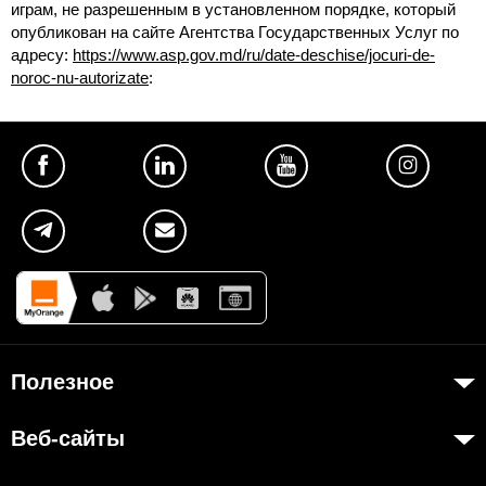
играм, не разрешенным в установленном порядке, который
опубликован на сайте Агентства Государственных Услуг по
адресу:
https://www.asp.gov.md/ru/date-deschise/jocuri-de-
noroc-nu-autorizate
:
Полезное
Об Orange Moldova
Веб-сайты
ISO
my.orange.md