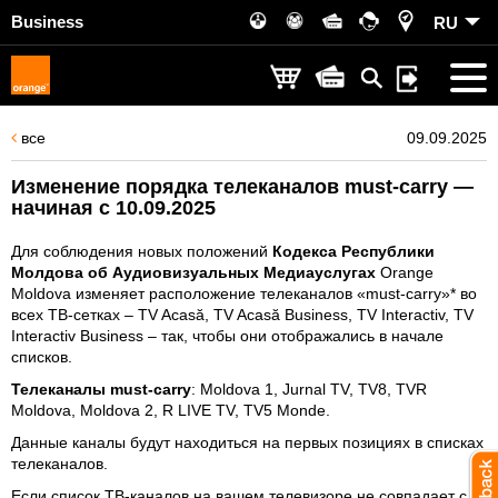
Business
RU
все
09.09.2025
Изменение порядка телеканалов must-carry —
начиная с 10.09.2025
Для соблюдения новых положений
Кодекса Республики
Молдова об Аудиовизуальных Медиауслугах
Orange
Moldova изменяет расположение телеканалов «must-carry»* во
всех ТВ-сетках – TV Acasă, TV Acasă Business, TV Interactiv, TV
Interactiv Business – так, чтобы они отображались в начале
списков.
Телеканалы must-carry
: Moldova 1, Jurnal TV, TV8, TVR
Moldova, Moldova 2, R LIVE TV, TV5 Monde.
Данные каналы будут находиться на первых позициях в списках
телеканалов.
Если список ТВ-каналов на вашем телевизоре не совпадает с