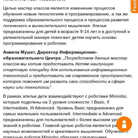
Целью мастер классов является изменение процессов
обучения новым технологиям и программированию, а так же
поддержка образовательного процесса и процессов развития
логического и вычислительного мышления. Ателье
предназначены для детей в возрасте 9-14 лет и в доступной и
увлекательной манере помогают детям изучить основы
программирования и роботики.
Анжела Мушет, Директор Информационно-
образовательного Центра
:
„Посредством данных мастер
классов мы хотим предоставить детям наилучшую
стартовую площадку для использования информационных
технологий и предоставить им современное пространство,
которое поможет им развить свои способности в сфере
науки или технологии” .
В рамках ателье дети взаимодействуют с роботами Minirobo,
которые поделены на 3 уровня сложности: I Basic, II
Intermediate, III Advanced. Уровень Basic предназначен для
самых маленьких пользователей. Intermediate и Advanced
предназначены для пользователей с более высоким уровнем
знаний в роботике. Главной целью роботов является развитие
научных возможностей и креативного мышления. Обучение с
помощью роботов Minirobo обладает следующими