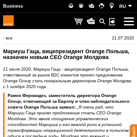
Business
RU
все
21.07.2020
Мариуш Гаца, вицепрезидент Orange Польша,
назначен новым CEO Orange Молдова
21 июля 2020, Мариуш Гаца - вицепрезидент Orange Польша,
отвественный за рынок B2C клиентов принял предложение
Orange Grоup стать генеральным директором Orange Молдова
с 1 ноября 2020 года.
Рамон Фернандез,
заместитель директора Orange
Grоup, отвечающий за Европу и член наблюдательного
совета Orange Польша заявил:
„Я очень рад, что
Мариуш Гаца принял предложение стать CEO Orange
Молдова. Это явное поощрение управленческих
способностей Мариуша и его важной роли в успешной
трансформации операционной деятельности в польском
офисе в последние годы. Молдова это важный и