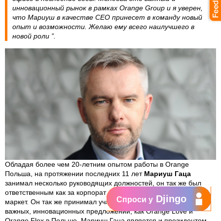
инновационный рынок в рамках Orange Grоup и я уверен,
что Мариуш в качестве СЕО принесет в команду новый
опыт и возможности. Желаю ему всего наилучшего в
новой роли ”.
Обладая более чем 20-летним опытом работы в Orange
Польша, на протяжении последних 11 лет
Мариуш Гаца
занимал несколько руководящих должностей, он так же был
ответственным как за корпоративный сегмент, так и за масс
Djingo
Спроси у
маркет. Он так же принимал участие в успешном запуске таких
важных, инновационных предложений, как Orange Love и
Orange Flex в Польше. Мариуш Гаца является и президентом