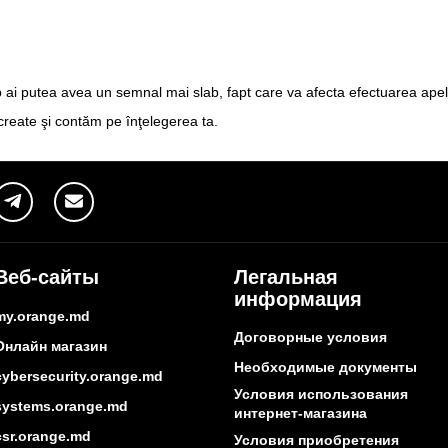
ai putea avea un semnal mai slab, fapt care va afecta efectuarea apeluril
reate şi contăm pe înţelegerea ta.
Веб-сайты
Легальная
информация
my.orange.md
Договорные условия
Онлайн магазин
Необходимые документы
cybersecurity.orange.md
Условия использования
systems.orange.md
интернет-магазина
csr.orange.md
Условия приобретения