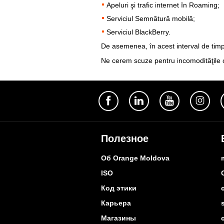
Apeluri şi trafic internet în Roaming;
Serviciul Semnătură mobilă;
Serviciul BlackBerry.
De asemenea, în acest interval de timp 
Ne cerem scuze pentru incomodităţile c
Полезное
Об Orange Moldova
ISO
Код этики
Карьера
Магазины