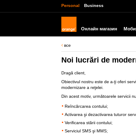
Personal
Business
Онлайн магазин
Моби
все
Noi lucrări de modern
Dragă client,
Obiectivul nostru este de a-ţi oferi ser
modernizare a reţelei.
Din acest motiv, următoarele servicii nu 
Reîncărcarea contului;
Activarea şi dezactivarea tuturor servi
Verificarea stării contului;
Serviciul SMS şi MMS;