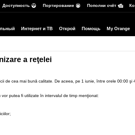
Доступность
Портирование
Пополни счёт
Ко
льный
Интернет и ТВ
Открой
Помощь
My Orange
izare a reţelei
vicii de cea mai bună calitate. De aceea, pe 1 iunie, între orele 00:00 şi 
vor putea fi utilizate în intervalul de timp menţionat:
ciilor;