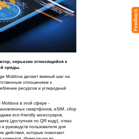
атор, серьезно относящийся к
й среды.
nge Moldova делает важный шаг на
ветственным отношением к
ебление ресурсов и углеродный
Moldova в этой сфере -
тановленных смартфонов, eSIM, сбор
ажа eco-friendly аксессуаров,
кта (доступная по QR коду), отказ
 и руководств пользователя для
гие действия, которые помогают
т клиентов. Инвестиции во