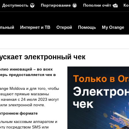
Доступность
Портирование
Пополни счёт
Ко
льный
Интернет и ТВ
Открой
Помощь
My Orange
ускает электронный чек
олио инноваций – во всех
ерь предоставляется чек в
ange Moldova и для того, чтобы
посещают прямые магазины
 начиная с 24 июля 2023 могут
или электронной почте.
ектронном формате
уальным кассовым аппаратом и
нту посредством SMS или