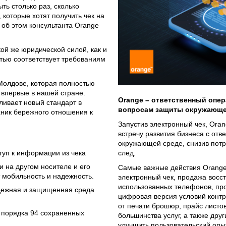
ть столько раз, сколько
 которые хотят получить чек на
 об этом консультанта Orange
кой же юридической силой, как и
тью соответствует требованиям
Молдове, которая полностью
о впервые в нашей стране.
Orange – ответственный опер
ливает новый стандарт в
вопросам защиты окружающе
ник бережного отношения к
Запустив электронный чек, Ora
встречу развития бизнеса с от
:
окружающей среде, снизив потр
след.
туп к информации из чека
 на другом носителе и его
Самые важные действия Orange 
т мобильность и надежность.
электронный чек, продажа восс
использованных телефонов, прод
дежная и защищенная среда
цифровая версия условий контра
от печати брошюр, прайс листов
 порядка 94 сохраненных
большинства услуг, а также дру
улучшить пользовательский опы