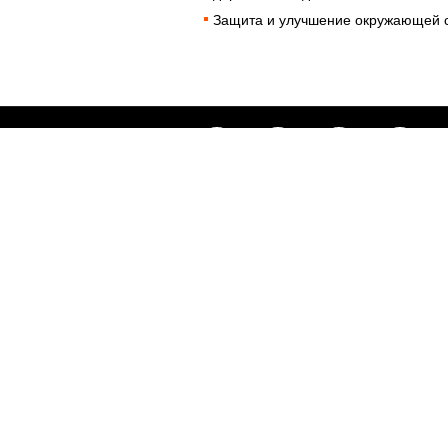
Защита и улучшение окружающей 
Полезное
Об Orange Moldova
ISO
Код этики
Карьера
Магазины
Мобильный магазин Orange
Мобильная Подпись