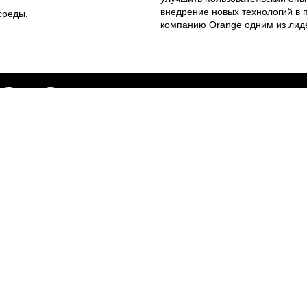
внедрение новых технологий в 
среды.
компанию Orange одним из лид
Веб-сайты
Легальная
информация
my.orange.md
Договорные условия
Онлайн магазин
Необходимые документы
cybersecurity.orange.md
Условия использования
systems.orange.md
интернет-магазина
csr.orange.md
Условия приобретения
устройств
fundatia.orange.md
Личные данные
digitalcenter.orange.md