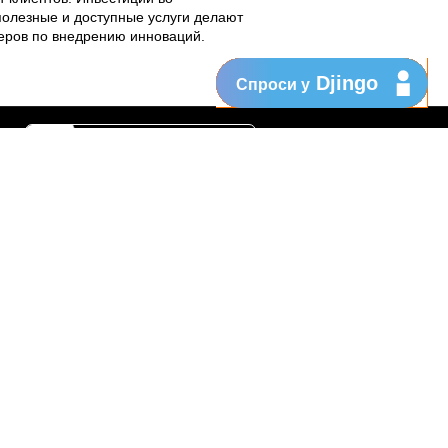
полезные и доступные услуги делают
еров по внедрению инноваций.
Djingo
Спроси у
Поддержка
My Orange
Помощь
New
Orange Chat
Orange Service
Образцы заявлений
Как подать жалобу
Защититесь от