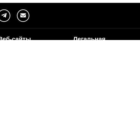
Веб-сайты
Легальная
информация
my.orange.md
Договорные условия
Онлайн магазин
Необходимые документы
cybersecurity.orange.md
Условия использования
systems.orange.md
интернет-магазина
csr.orange.md
Условия приобретения
устройств
fundatia.orange.md
Личные данные
digitalcenter.orange.md
Параметры качества
service.orange.md
Взаимоподключение и доступ
Страница поставщика