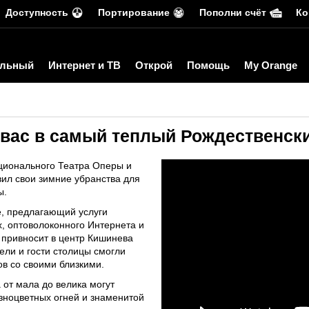
Доступность
Портирование
Пополни счёт
Ко
льный
Интернет и ТВ
Открой
Помощь
My Orange
 вас в самый теплый Рождественск
ационального Театра Оперы и
ил свои зимние убранства для
ы.
е, предлагающий услуги
, оптоволоконного Интернета и
 привносит в центр Кишинева
ели и гости столицы смогли
в со своими близкими.
 от мала до велика могут
зноцветных огней и знаменитой