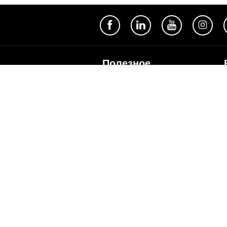
Полезное
Об Orange Moldova
ISO
Код этики
Карьера
Магазины
Мобильный магазин Orange
Мобильная Подпись