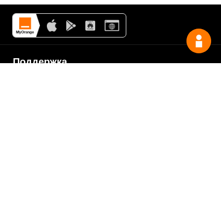
Поддержка
My Orange
Помощь
New
Orange Chat
Orange Service
Образцы заявлений
Как подать жалобу
Защититесь от
мошенничества
Заявить о нарушении