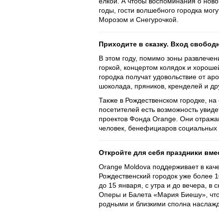
елкой. А чтобы воспоминания о ново
годы, гости волшебного городка мог
Морозом и Снегурочкой.
Приходите в сказку. Вход свобод
В этом году, помимо зоны развлечен
горкой, концертом колядок и хорошей
городка получат удовольствие от аро
шоколада, пряников, кренделей и др
Также в Рождественском городке, на
посетителей есть возможность увид
проектов Фонда Orange. Они отража
человек, бенефициаров социальных 
Откройте для себя праздники вме
Orange Moldova поддерживает в каче
Рождественский городок уже более 1
до 15 января, с утра и до вечера, в
Оперы и Балета «Мария Биешу», чт
родными и близкими сполна наслаж