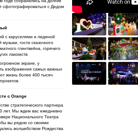
м годе сохранились на долгие
ут сфотографироваться с Дедом
ный
ий с каруселями и ледяной
 музыки, гости сказочного
матного глинтвейна, горячего
угих лакомств.
 огромном экране, у
еть изображения самых важных
ют жизнь более 400 тысяч
проектов.
сте с Orange
стве стратегического партнера
0 лет. Мы ждем вас ежедневно
 сквере Национального Театра
обы вы рядом со своими
дались волшебством Рождества.