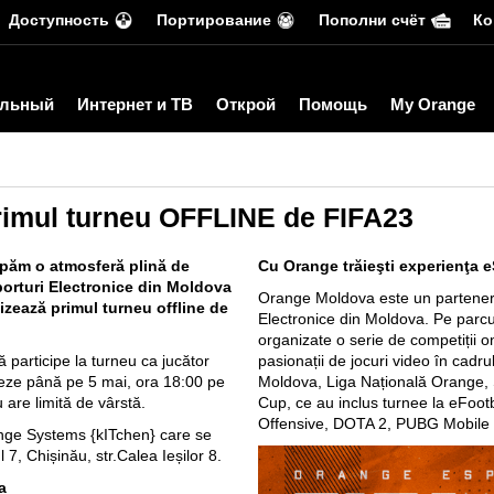
Доступность
Портирование
Пополни счёт
Ко
льный
Интернет и ТВ
Открой
Помощь
My Orange
primul turneu OFFLINE de FIFA23
cipăm o atmosferă plină de
Cu Orange trăieşti experienţa 
porturi Electronice din Moldova
Orange Moldova este un partener f
ează primul turneu offline de
Electronice din Moldova. Pe parcur
organizate o serie de competiții on
 participe la turneu ca jucător
pasionații de jocuri video în cadr
reze până pe 5 mai, ora 18:00 pe
Moldova, Liga Națională Orange,
u are limită de vârstă.
Cup, ce au inclus turnee la eFootb
Offensive, DOTA 2, PUBG Mobile 
ange Systems {kITchen} care se
 7, Chișinău, str.Calea Ieșilor 8.
a