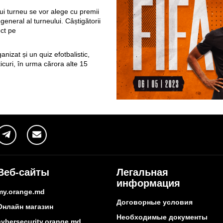
tui turneu se vor alege cu premii
eneral al turneului. Câștigătorii
ect pe
anizat și un quiz efotbalistic,
curi, în urma cărora alte 15
Веб-сайты
Легальная
информация
my.orange.md
Договорные условия
Онлайн магазин
Необходимые документы
cybersecurity.orange.md