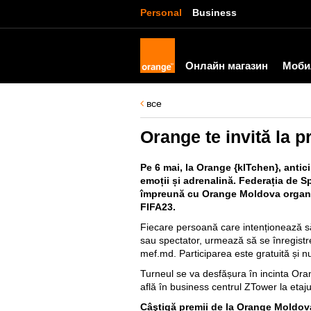
Personal
Business
Онлайн магазин
Моби
все
Orange te invită la 
Pe 6 mai, la Orange {kITchen}, anti
emoții și adrenalină. Federația de S
împreună cu Orange Moldova organiz
FIFA23.
Fiecare persoană care intenționează să
sau spectator, urmează să se înregist
mef.md
. Participarea este gratuită și n
Turneul se va desfășura în incinta Or
află în business centrul ZTower la etajul
Câştigă premii de la Orange Moldov