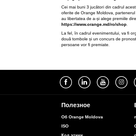
Cei mai buni 3 jucători din cadrul aces
oferite de Orange Moldova, partenerul g
au libertatea de a-și alege premiile dir
https://www.orange.md/ro/shop
.
La fel, în cadrul evenimentului, va fi org
două tombole și un concurs de pronosti
persoane vor fi premiate.
Полезное
Об Orange Moldova
ISO
Код этики