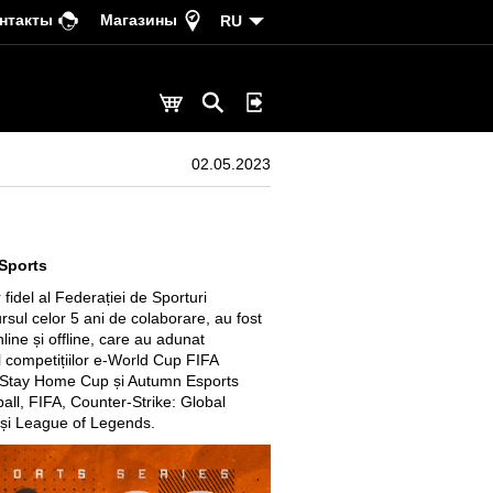
нтакты
Магазины
RU
02.05.2023
eSports
idel al Federației de Sporturi
sul celor 5 ani de colaborare, au fost
line și offline, care au adunat
ul competițiilor e-World Cup FIFA
 Stay Home Cup și Autumn Esports
all, FIFA, Counter-Strike: Global
și League of Legends.