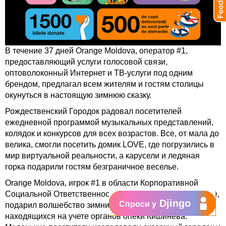
В течение 37 дней Orange Moldova, оператор #1,
предоставляющий услуги голосовой связи,
оптоволоконный Интернет и ТВ-услуги под одним
брендом, предлагал всем жителям и гостям столицы
окунуться в настоящую зимнюю сказку.
Рождественский Городок радовал посетителей
ежедневной программой музыкальных представлений,
колядок и конкурсов для всех возрастов. Все, от мала до
велика, смогли посетить домик LOVE, где погрузились в
мир виртуальной реальности, а карусели и ледяная
горка подарили гостям безграничное веселье.
Orange Moldova, игрок #1 в области Корпоративной
Социальной Ответственности на рынке TELCO в стране,
Djingo
Спроси у
подарил волшебство зимних праздников и 500 детям,
находящихся на учете органов опеки Кишинева.