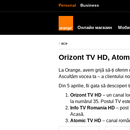
Personal
Business
Онлайн магазин
Моби
все
Orizont TV HD, Atom
La Orange, avem grijă să-ți oferim 
Ascultăm vocea ta – a clientului no
Din 5 aprilie, fii gata să descoperi 
Orizont TV HD
– un canal loc
la numărul 35. Postul TV este
Info TV Romania HD
– post 
Acasă.
Atomic TV HD
– canal române