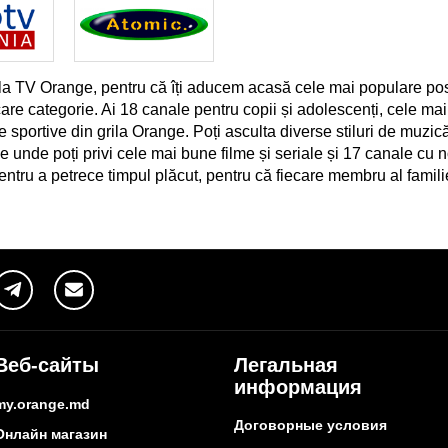
ila TV Orange, pentru că îți aducem acasă cele mai populare postu
care categorie. Ai 18 canale pentru copii și adolescenți, cele mai
e sportive din grila Orange. Poți asculta diverse stiluri de muzic
 unde poți privi cele mai bune filme și seriale și 17 canale cu n
pentru a petrece timpul plăcut, pentru că fiecare membru al famili
Веб-сайты
Легальная
информация
my.orange.md
Договорные условия
Онлайн магазин