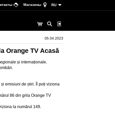
нтакты
Магазины
RU
05.04.2023
ila Orange TV Acasă
egionale și internaționale.
himbări.
i emisiuni de știri. Îl poți viziona
umărul 86 din grila Orange TV
 viziona la numărul 149.