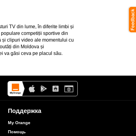
ri TV din lume, în diferite limbi și
 populare competiții sportive din
ă și clipuri video ale momentului cu
outăți din Moldova și
ei va găsi ceva pe placul său.
Поддержка
My Orange
Помощь