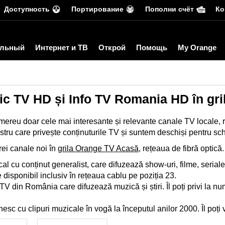
Доступность
Портирование
Пополни счёт
Ко
льный
Интернет и ТВ
Открой
Помощь
My Orange
ic TV HD și Info TV Romania HD în gr
mereu doar cele mai interesante și relevante canale TV locale, r
stru care privește conținuturile TV și suntem deschiși pentru sc
trei canale noi în
grila Orange TV Acasă
, rețeaua de fibră optică.
al cu conținut generalist, care difuzează show-uri, filme, seriale ș
 disponibil inclusiv în rețeaua cablu pe poziția 23.
TV din România care difuzează muzică și știri. Îl poți privi la n
sc cu clipuri muzicale în vogă la începutul anilor 2000. Îl poți