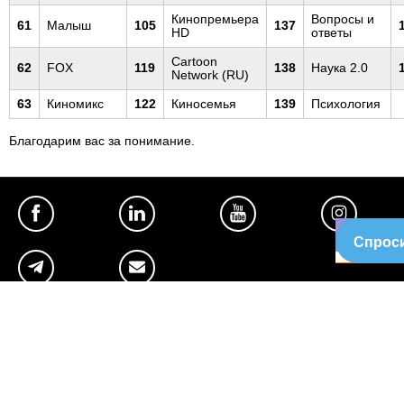
Кинопремьера
Вопросы и
61
Малыш
105
137
HD
ответы
Cartoon
62
FOX
119
138
Наука 2.0
Network (RU)
63
Киномикс
122
Киносемья
139
Психология
Благодарим вас за понимание.
Спроси
Полезное