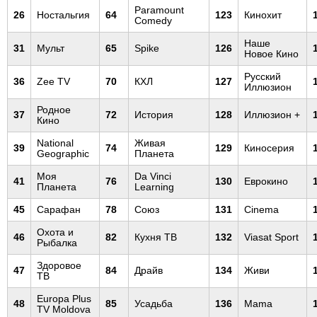
Paramount
26
Ностальгия
64
123
Кинохит
Comedy
Наше
31
Мульт
65
Spike
126
Новое Кино
Русский
36
Zee TV
70
КХЛ
127
Иллюзион
Родное
37
72
История
128
Иллюзион +
Кино
National
Живая
39
74
129
Киносерия
Geographic
Планета
Моя
Da Vinci
41
76
130
Еврокино
Планета
Learning
45
Сарафан
78
Союз
131
Cinema
Охота и
46
82
Кухня ТВ
132
Viasat Sport
Рыбалка
Здоровое
47
84
Драйв
134
Живи
ТВ
Europa Plus
48
85
Усадьба
136
Mama
TV Moldova