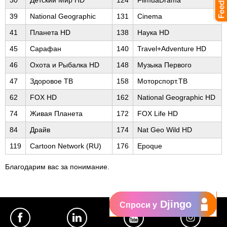
30
Детский Мир HD
124
FilmuaDrama
39
National Geographic
131
Cinema
41
Планета HD
138
Наука HD
45
Сарафан
140
Travel+Adventure HD
46
Охота и Рыбалка HD
148
Музыка Первого
47
Здоровое ТВ
158
Моторспорт.ТВ
62
FOX HD
162
National Geographic HD
74
Живая Планета
172
FOX Life HD
84
Драйв
174
Nat Geo Wild HD
119
Cartoon Network (RU)
176
Epoque
Благодарим вас за понимание.
Djingo
Спроси у