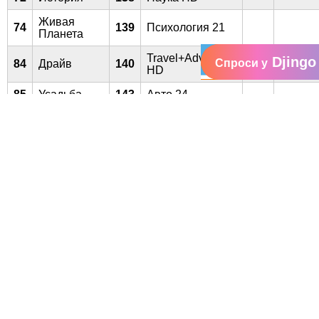
Живая
74
139
Психология 21
Планета
Travel+Adventure
Djingo
Спроси у
84
Драйв
140
HD
85
Усадьба
143
Авто 24
Благодарим вас за понимание.