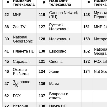
Название
Название
Назва
#
#
#
телеканала
телеканала
телека
Cartoon Network
Музык
22
МИР
119
148
(RU)
Первог
Русский
36
Zee TV
127
151
МИР 2
Иллюзион
National
39
128
Иллюзион +
158
Моторс
Geographic
Nationa
41
Планета HD
130
Еврокино
162
Geogra
45
Сарафан
131
Cinema
172
FOX Li
Охота и
46
134
Живи
174
Nat Ge
Рыбалка
Здоровое
47
136
Мама
ТВ
Вопросы и
62
FOX
137
ответы
72
История
138
Наука HD