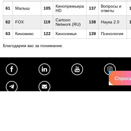
Кинопремьера
Вопросы и
61
Малыш
105
137
HD
ответы
Cartoon
62
FOX
119
138
Наука 2.0
Network (RU)
63
Киномикс
122
Киносемья
139
Психология
Благодарим вас за понимание.
Спроси
Полезное