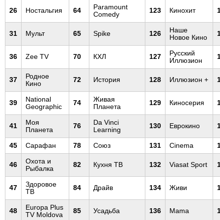
Paramount
26
Ностальгия
64
123
Кинохит
Comedy
Наше
31
Мульт
65
Spike
126
Новое Кино
Русский
36
Zee TV
70
КХЛ
127
Иллюзион
Родное
37
72
История
128
Иллюзион +
Кино
National
Живая
39
74
129
Киносерия
Geographic
Планета
Моя
Da Vinci
41
76
130
Еврокино
Планета
Learning
45
Сарафан
78
Союз
131
Cinema
Охота и
46
82
Кухня ТВ
132
Viasat Sport
Рыбалка
Здоровое
47
84
Драйв
134
Живи
ТВ
Europa Plus
48
85
Усадьба
136
Mama
TV Moldova