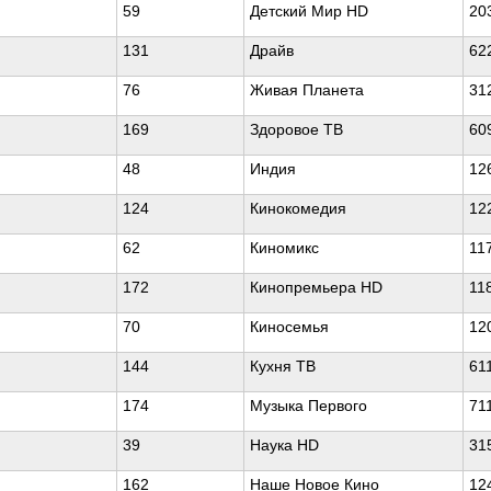
59
Детский Мир HD
20
131
Драйв
62
76
Живая Планета
31
169
Здоровое ТВ
60
48
Индия
12
124
Кинокомедия
12
62
Киномикс
11
172
Кинопремьера HD
11
70
Киносемья
12
144
Кухня ТВ
61
174
Музыка Первого
71
39
Наука HD
31
162
Наше Новое Кино
12