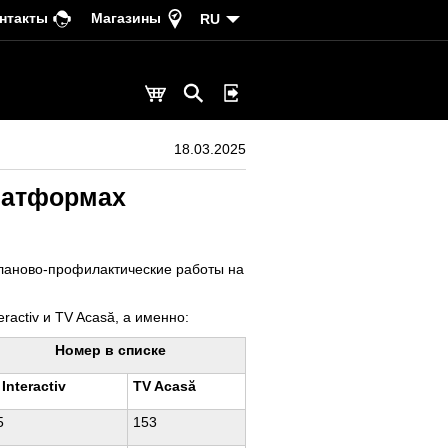
нтакты
Магазины
RU
18.03.2025
латформах
 планово-профилактические работы на
activ и TV Acasă, а именно:
Номер в списке
Interactiv
TV Acasă
5
153