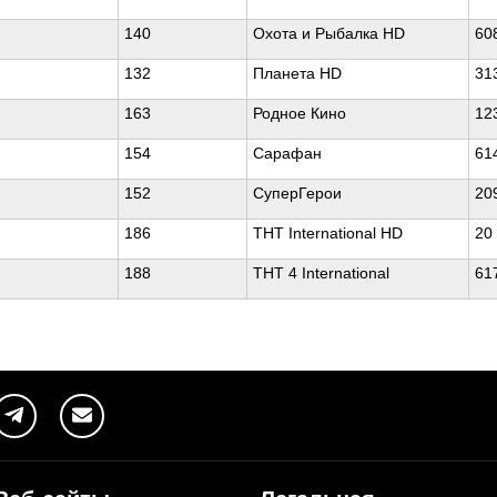
140
Охота и Рыбалка HD
60
132
Планета HD
31
163
Родное Кино
12
154
Сарафан
61
152
СуперГерои
20
186
ТНТ International HD
20
188
ТНТ 4 International
61