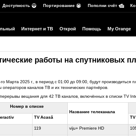
Доступность
Портирование
Пополни счёт
Ко
льный
Интернет и ТВ
Открой
Помощь
My Orange
ические работы на спутниковых п
го Марта 2025 г., в период с 01:00 до 09:00, будут производиться
 операторов каналов ТВ и их технических партнёров.
ерерывы вещания для 42 ТВ каналов, включённых в списки TV Inter
Номер в списке
Название телеканала
eractiv
TV Acasă
TV 
119
viju+ Premiere HD
10