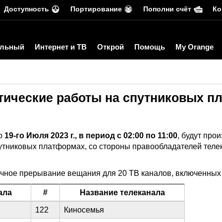
Доступность
Портирование
Пополни счёт
Ко
льный
Интернет и ТВ
Открой
Помощь
My Orange
ические работы на спутниковых п
то
19-го Июля 2023 г., в период с 02:00 по 11:00
, будут про
утниковых платформах, со стороны правообладателей телек
чное прерывание вещания для 20 ТВ каналов, включенных 
ала
#
Название телеканала
122
Киносемья