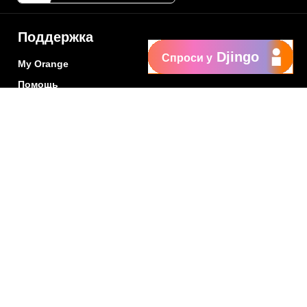
Поддержка
Djingo
Спроси у
My Orange
Помощь
New
Orange Chat
Orange Service
Образцы заявлений
Как подать жалобу
Защититесь от
мошенничества
Заявить о нарушении