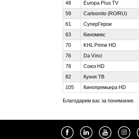
48
Europa Plus TV
59
Cartoonito (RO/RU)
61
СуперГерои
63
Киномикс
70
KHL Prime HD
76
Da Vinci
78
Союз HD
82
Кухня ТВ
105
Кинопремьера HD
Благодарим вас за понимание.