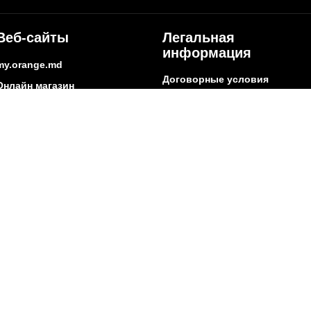
Веб-сайты
Легальная
информация
my.orange.md
Договорные условия
Онлайн магазин
Необходимые документы
cybersecurity.orange.md
Условия использования
systems.orange.md
интернет-магазина
csr.orange.md
Условия приобретения
устройств
fundatia.orange.md
Личные данные
digitalcenter.orange.md
Параметры качества
service.orange.md
Взаимоподключение и доступ
Страница поставщика
Другая информация