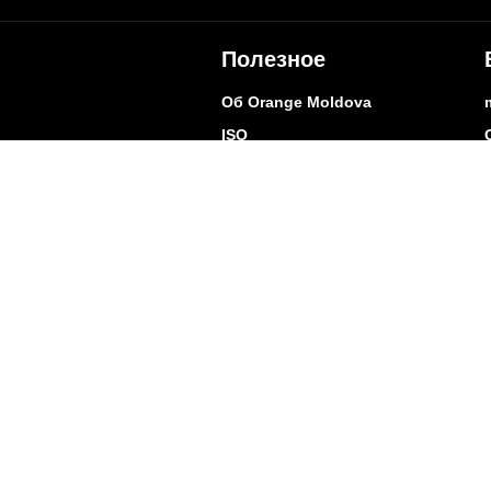
Полезное
Об Orange Moldova
ISO
Код этики
Карьера
Магазины
Мобильный магазин Orange
Мобильная Подпись