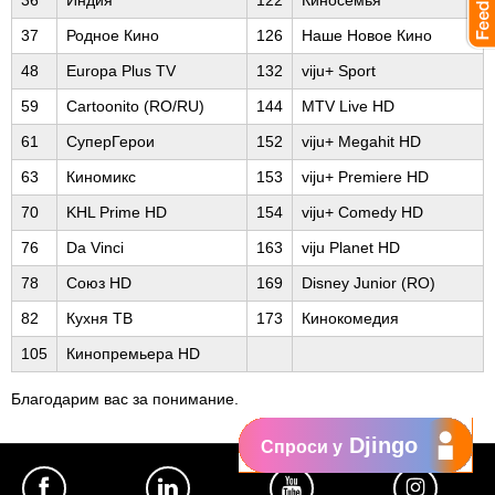
36
Индия
122
Киносемья
37
Родное Кино
126
Наше Новое Кино
48
Europa Plus TV
132
viju+ Sport
59
Cartoonito (RO/RU)
144
MTV Live HD
61
СуперГерои
152
viju+ Megahit HD
63
Киномикс
153
viju+ Premiere HD
70
KHL Prime HD
154
viju+ Comedy HD
76
Da Vinci
163
viju Planet HD
78
Союз HD
169
Disney Junior (RO)
82
Кухня ТВ
173
Кинокомедия
105
Кинопремьера HD
Благодарим вас за понимание.
Djingo
Спроси у