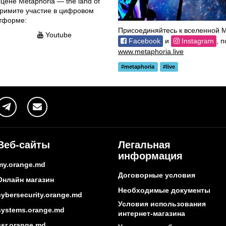
цене Metaphoria — the land of
 примите участие в цифровом
атформе:
Присоединяйтесь к вселенной Me
Youtube
Facebook
и
Instagram
, 
www.metaphoria.live
#metaphoria
#live
Веб-сайты
Легальная
информация
my.orange.md
Договорные условия
Онлайн магазин
Необходимые документы
cybersecurity.orange.md
Условия использования
systems.orange.md
интернет-магазина
csr.orange.md