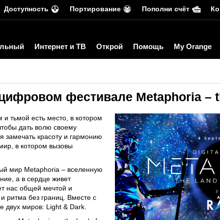
Доступность
Портирование
Пополни счёт
Ко
льный
Интернет и ТВ
Открой
Помощь
My Orange
цифровом фестивале Metaphoria – th
 и тьмой есть место, в котором
чтобы дать волю своему
я замечать красоту и гармонию
 мир, в котором вызовы
ный мир Metaphoria – вселенную
ение, а в сердце живет
ет нас общей мечтой и
и ритма без границ. Вместе с
 двух миров: Light & Dark.