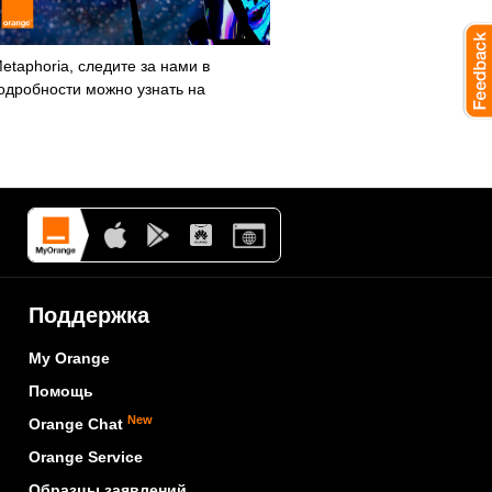
taphoria, следите за нами в
подробности можно узнать на
Поддержка
My Orange
Помощь
New
Orange Chat
Orange Service
Образцы заявлений