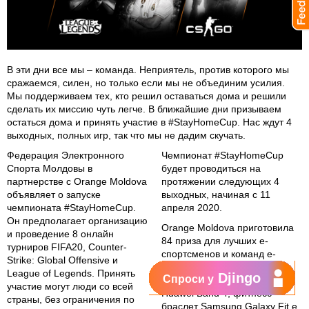
В эти дни все мы – команда. Неприятель, против которого мы
сражаемся, силен, но только если мы не объединим усилия.
Мы поддерживаем тех, кто решил оставаться дома и решили
сделать их миссию чуть легче. В ближайшие дни призываем
остаться дома и принять участие в #StayHomeCup. Нас ждут 4
выходных, полных игр, так что мы не дадим скучать.
Федерация Электронного
Чемпионат #StayHomeCup
Спорта Молдовы в
будет проводиться на
партнерстве с Orange Moldova
протяжении следующих 4
объявляет о запуске
выходных, начиная с 11
чемпионата #StayHomeCup.
апреля 2020.
Он предполагает организацию
Orange Moldova приготовила
и проведение 8 онлайн
84 приза для лучших е-
турниров FIFA20, Counter-
спортсменов и команд е-
Strike: Global Offensive и
спортсменов из Республики
League of Legends. Принять
Djingo
Спроси у
Молдова: фитнесс браслет
участие могут люди со всей
Huawei Band 4, фитнесс
страны, без ограничения по
браслет Samsung Galaxy Fit e,