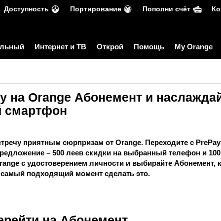
Доступность
Портирование
Пополни счёт
Ко
льный
Интернет и ТВ
Открой
Помощь
My Orange
ay на Orange Абонемент и наслажда
й смартфон
стречу приятным сюрпризам от Orange. Переходите с PrePay
 предложение –
500 леев скидки
на выбранный телефон и
100
range с удостоверением личности и выбирайте Абонемент, 
 самый подходящий момент сделать это.
ерейти на Абонемент