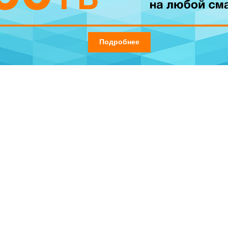
Подробнее
идкой и с Oferta HIT
й в 500 леев и на телефоны в рамках Oferta HIT. Только сейчас, 
 из 2-х смартфонов в рамках Oferta HIT. Вы можете приобрести S
жете выбрать Xiaomi Redmi 9, с 4 камерами AI, за который Вы запл
а любой смартфон» доступно во всех магазинах Orange в Молдове,
ниями вместе с Orange! Приходите в магазины и наслаждайтесь 
.md/ru/abonament
.