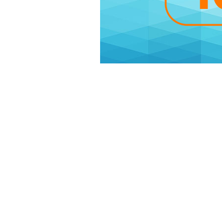
Воспользуйтесь ск
Вы можете воспользоваться скидко
получаете и лучшую цену на один
128 GB всего за 3799 леев или мо
Предложение «Скидка 500 леев н
страны.
Наслаждайтесь летними предложе
Подробности смотрите на
orange