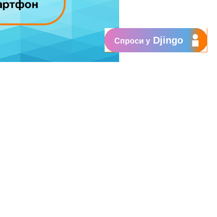
Djingo
Спроси у
при переходе на Абонемент, Вы
amsung Galaxy A32 с объемом памяти в
атите всего лишь 2299 леев.
 кроме населенных пунктов юга
лучшим опытом с Абонементом.